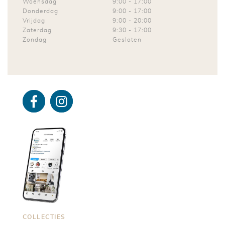
Woensdag
9:00
-
17:00
Donderdag
9:00
-
17:00
Vrijdag
9:00
-
20:00
Zaterdag
9:30
-
17:00
Zondag
Gesloten
Facebo
Instagra
ok
m
COLLECTIES