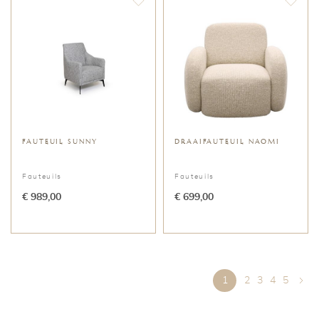
FAUTEUIL SUNNY
DRAAIFAUTEUIL NAOMI
Fauteuils
Fauteuils
€ 989,00
€ 699,00
Pagina
Je leest momenteel p
Pagina
Pagina
Pagina
Pagina
1
2
3
4
5
Pagi
Volg