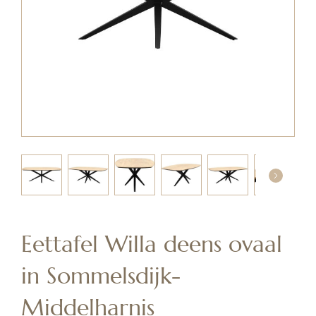
Skip
to
the
Eettafel Willa deens ovaal
beginning
of
in Sommelsdijk-
the
images
Middelharnis
gallery