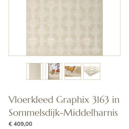
Skip
to
the
Vloerkleed Graphix 3163 in
beginning
of
Sommelsdijk-Middelharnis
the
images
gallery
€ 409,00