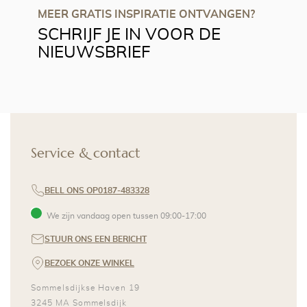
MEER GRATIS INSPIRATIE ONTVANGEN?
SCHRIJF JE IN VOOR DE
NIEUWSBRIEF
Service & contact
BELL ONS OP
0187-483328
We zijn vandaag open tussen
09:00
-
17:00
STUUR ONS EEN BERICHT
BEZOEK ONZE WINKEL
Sommelsdijkse Haven 19
3245 MA
Sommelsdijk