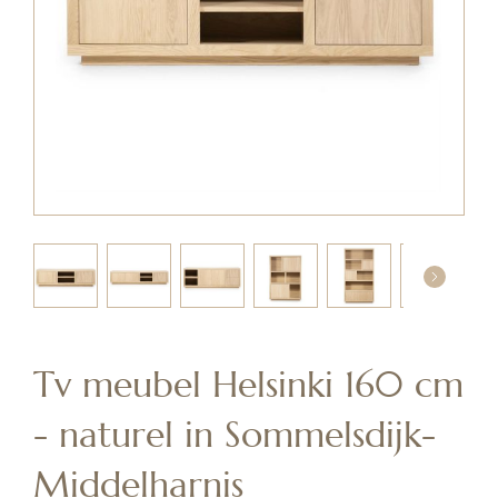
Skip
to
the
Tv meubel Helsinki 160 cm
beginning
of
- naturel in Sommelsdijk-
the
images
Middelharnis
gallery