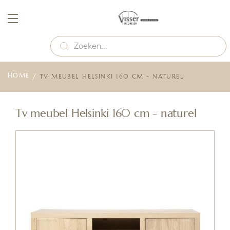
HOME
TV MEUBEL HELSINKI 160 CM - NATUREL
Skip
to
Tv meubel Helsinki 160 cm - naturel
the
end
of
the
images
gallery