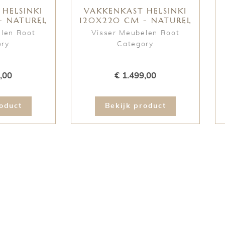
HELSINKI
VAKKENKAST HELSINKI
- NATUREL
120X220 CM - NATUREL
elen Root
Visser Meubelen Root
ory
Category
,00
€ 1.499,00
oduct
Bekijk product