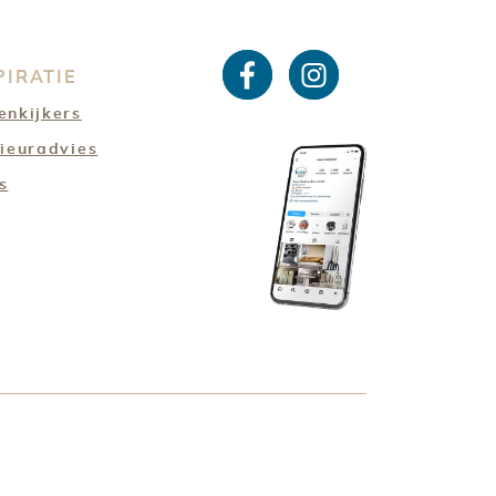
PIRATIE
enkijkers
Facebo
Instagra
rieuradvies
s
ok
m