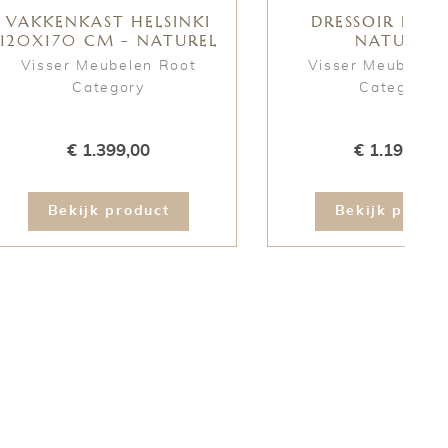
VAKKENKAST HELSINKI
DRESSOIR HELS
120X170 CM - NATUREL
NATUREL
Visser Meubelen Root
Visser Meubelen
Category
Category
€ 1.399,00
€ 1.199,00
Bekijk product
Bekijk produc