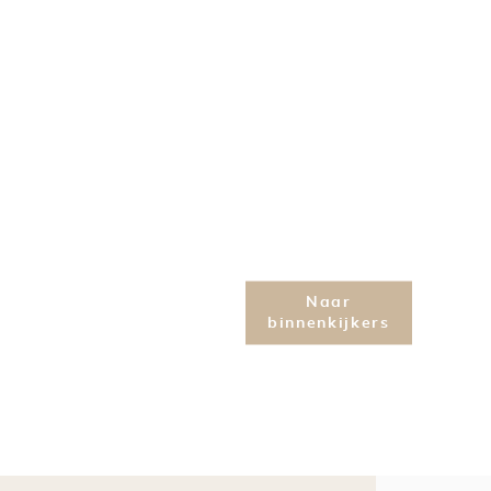
Op
zoek
naar
inspiratie?
Naar
binnenkijkers